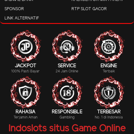
SPONSOR
RTP SLOT GACOR
LINK ALTERNATIF
JACKPOT
SERVICE
ENGINE
100% Pasti Bayar
24 Jam Online
Terbaik
RAHASIA
RESPONSIBLE
TERBESAR
Terjamin Aman
Gambling
No. 1 di Indonesia
Indoslots situs Game Online