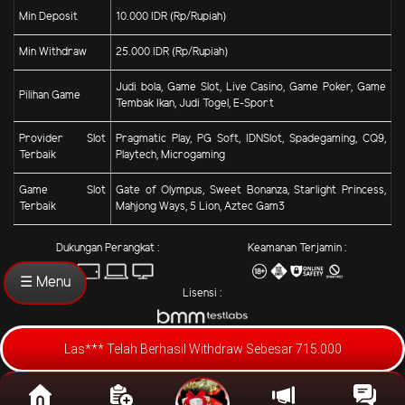
Min Deposit
10.000 IDR (Rp/Rupiah)
Min Withdraw
25.000 IDR (Rp/Rupiah)
Judi bola, Game Slot, Live Casino, Game Poker, Game
Pilihan Game
Tembak Ikan, Judi Togel, E-Sport
Provider Slot
Pragmatic Play, PG Soft, IDNSlot, Spadegaming, CQ9,
Terbaik
Playtech, Microgaming
Game Slot
Gate of Olympus, Sweet Bonanza, Starlight Princess,
Terbaik
Mahjong Ways, 5 Lion, Aztec Gam3
Dukungan Perangkat :
Keamanan Terjamin :
☰ Menu
Lisensi :
Las*** Telah Berhasil Withdraw Sebesar 715.000
Copyright © - INDOSLOTS. Seluruh hak cipta dilindungi