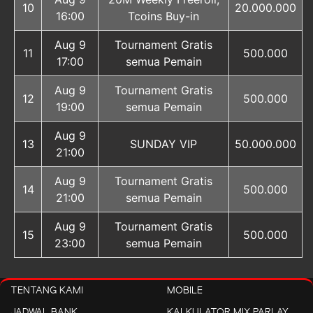
10
20.000.000
16:00
Tcoins Buy-in
Aug 9
Tournament Gratis
11
500.000
17:00
semua Pemain
Aug 9
Tournament Gratis
12
500.000
19:00
semua Pemain
Aug 9
13
SUNDAY VIP
50.000.000
21:00
Aug 9
Tournament Gratis
14
500.000
21:00
semua Pemain
Aug 9
Tournament Gratis
15
500.000
23:00
semua Pemain
TENTANG KAMI
MOBILE
JADWAL BANK
KALKULATOR MIX PARLAY