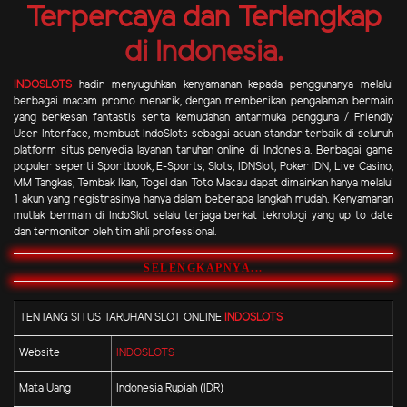
Terpercaya dan Terlengkap
di Indonesia.
INDOSLOTS
hadir menyuguhkan kenyamanan kepada penggunanya melalui
berbagai macam promo menarik, dengan memberikan pengalaman bermain
yang berkesan fantastis serta kemudahan antarmuka pengguna / Friendly
User Interface, membuat IndoSlots sebagai acuan standar terbaik di seluruh
platform situs penyedia layanan taruhan online di Indonesia. Berbagai game
populer seperti Sportbook, E-Sports, Slots, IDNSlot, Poker IDN, Live Casino,
MM Tangkas, Tembak Ikan, Togel dan Toto Macau dapat dimainkan hanya melalui
1 akun yang registrasinya hanya dalam beberapa langkah mudah. Kenyamanan
mutlak bermain di IndoSlot selalu terjaga berkat teknologi yang up to date
dan termonitor oleh tim ahli professional.
SELENGKAPNYA...
TENTANG SITUS TARUHAN SLOT ONLINE
INDOSLOTS
Website
INDOSLOTS
Mata Uang
Indonesia Rupiah (IDR)