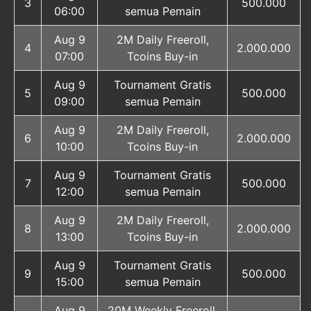
3
500.000
06:00
semua Pemain
Aug 9
2M Daily Freeroll,
4
2.000.000
07:00
Tcoins Buy-in
Aug 9
Tournament Gratis
5
500.000
09:00
semua Pemain
Aug 9
2M Daily Freeroll,
6
2.000.000
10:00
Tcoins Buy-in
Aug 9
Tournament Gratis
7
500.000
12:00
semua Pemain
Aug 9
2M Daily Freeroll,
8
2.000.000
13:00
Tcoins Buy-in
Aug 9
Tournament Gratis
9
500.000
15:00
semua Pemain
Aug 9
20M Weekly Freeroll,